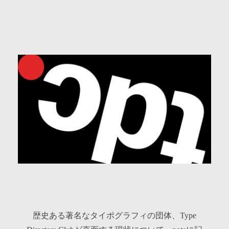
記
歴史ある著名なタイポグラフィの団体、Type