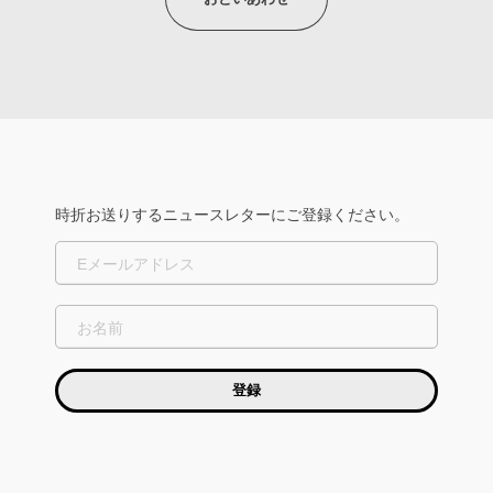
r
e
c
t
時折お送りするニュースレターにご登録ください。
o
r
s
C
l