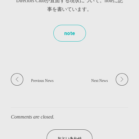
事
Directors Clubが直面する現状について。noteに記
事を書いています。
：
note
T
y
p
Previous News
Next News
e
D
Comments are closed.
i
おといあわせ